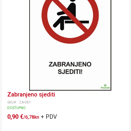
Zabranjeno sjediti
SKU
ZA-087
DOSTUPNO
0,90 €
/
6,78kn
Tečaj konverzije: 1 EUR = 7,53450 HRK