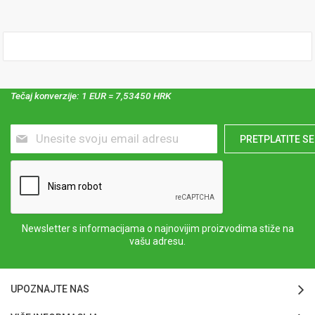
Tečaj konverzije: 1 EUR = 7,53450 HRK
Prijavite
PRETPLATITE SE
se
za
naš
newsletter:
Newsletter s informacijama o najnovijim proizvodima stiže na
vašu adresu.
UPOZNAJTE NAS