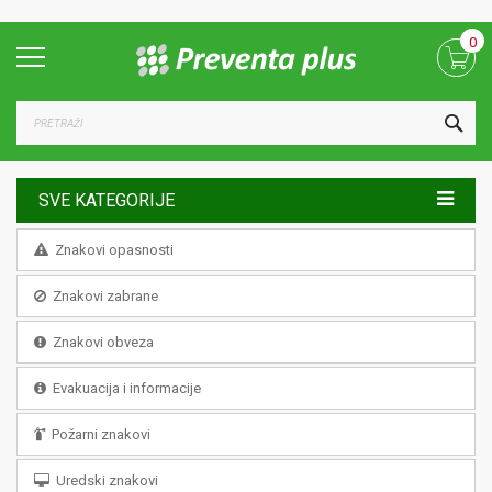
Skip
0
to
Content
TRA
SVE KATEGORIJE
Znakovi opasnosti
Znakovi zabrane
Znakovi obveza
Evakuacija i informacije
Požarni znakovi
Uredski znakovi