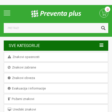
Skip
0
to
Content
TRA
SVE KATEGORIJE
Znakovi opasnosti
Znakovi zabrane
Znakovi obveza
Evakuacija i informacije
Požarni znakovi
Uredski znakovi