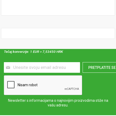
Tečaj konverzije: 1 EUR = 7,53450 HRK
Prijavite
PRETPLATITE SE
se
za
naš
newsletter:
Newsletter s informacijama o najnovijim proizvodima stiže na
vašu adresu.