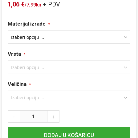
1,06 €
/
7,99kn
Tečaj konverzije: 1 EUR = 7,53450 HRK
Materijal izrade
Vrsta
Veličina
-
+
DODAJ U KOŠARICU