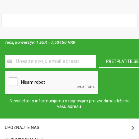
Tečaj konverzije: 1 EUR = 7,53450 HRK
Prijavite
PRETPLATITE SE
se
za
naš
newsletter:
Newsletter s informacijama o najnovijim proizvodima stiže na
vašu adresu.
UPOZNAJTE NAS