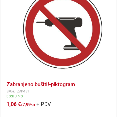
Zabranjeno bušiti!-piktogram
SKU
ZAP-131
DOSTUPNO
1,06 €
/
7,99kn
Tečaj konverzije: 1 EUR = 7,53450 HRK