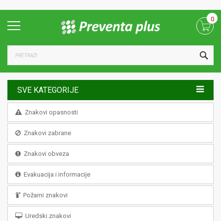
Skip
0
to
Content
TRA
SVE KATEGORIJE
Znakovi opasnosti
Znakovi zabrane
Znakovi obveza
Evakuacija i informacije
Požarni znakovi
Uredski znakovi