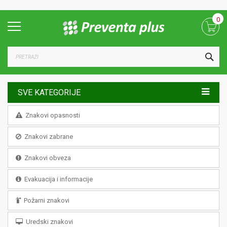
Skip
0
to
Content
TRA
SVE KATEGORIJE
Znakovi opasnosti
Znakovi zabrane
Znakovi obveza
Evakuacija i informacije
Požarni znakovi
Uredski znakovi