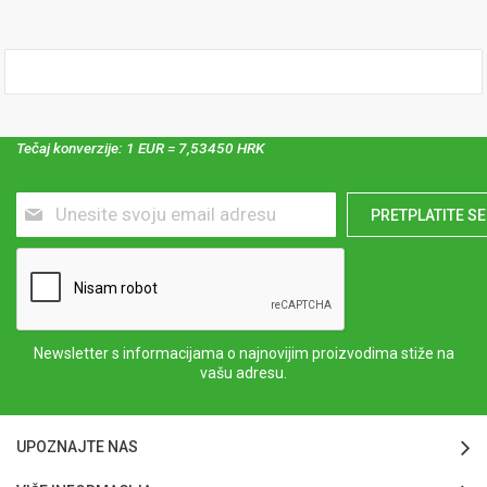
Tečaj konverzije: 1 EUR = 7,53450 HRK
Prijavite
PRETPLATITE SE
se
za
naš
newsletter:
Newsletter s informacijama o najnovijim proizvodima stiže na
vašu adresu.
UPOZNAJTE NAS