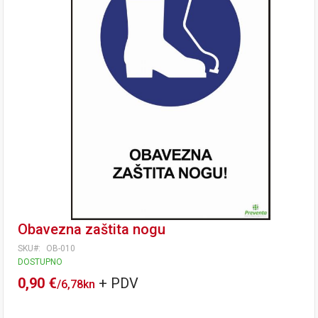
Obavezna zaštita nogu
SKU
OB-010
DOSTUPNO
0,90 €
/
6,78kn
Tečaj konverzije: 1 EUR = 7,53450 HRK