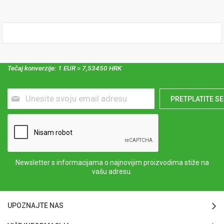
Tečaj konverzije: 1 EUR = 7,53450 HRK
Prijavite
PRETPLATITE SE
se
za
naš
newsletter:
Newsletter s informacijama o najnovijim proizvodima stiže na
vašu adresu.
UPOZNAJTE NAS