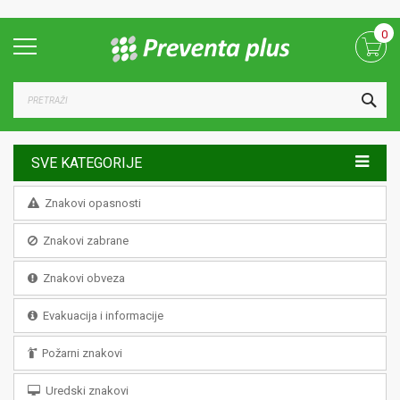
Skip
0
to
Content
TRA
SVE KATEGORIJE
Znakovi opasnosti
Znakovi zabrane
Znakovi obveza
Evakuacija i informacije
Požarni znakovi
Uredski znakovi