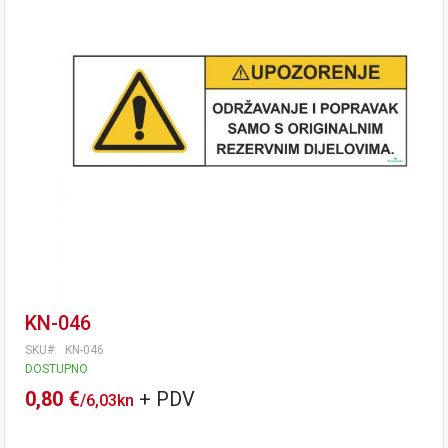
KN-046
SKU
KN-046
DOSTUPNO
0,80 €
/
6,03kn
Tečaj konverzije: 1 EUR = 7,53450 HRK