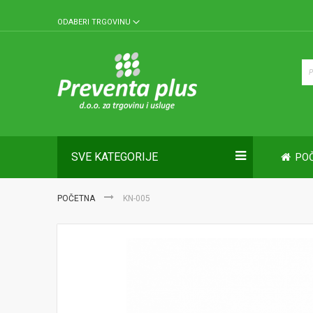
Skip
ODABERI TRGOVINU
to
Content
SVE KATEGORIJE
PO
POČETNA
KN-005