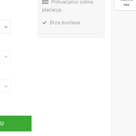
Prihvaćamo online
nas
plaćanja
Brza dostava
CU