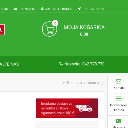
ŽELJA
USPOREDI
KREIRAJTE RAČUN
PRIJAVI SE
0
MOJA KOŠARICA
TRAŽI
0.00
AJTE NAS
Nazovite: 042 778 770
Return to previous page
Kontakt
Prihvaćanje
kartica
Nazovite