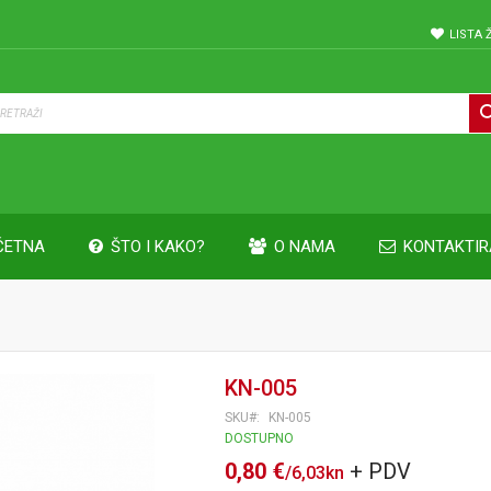
LISTA 
ČETNA
ŠTO I KAKO?
O NAMA
KONTAKTIR
KN-005
SKU
KN-005
DOSTUPNO
0,80 €
/
6,03kn