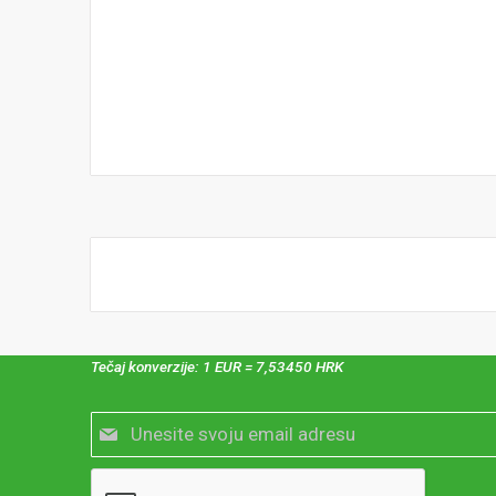
Tečaj konverzije: 1 EUR = 7,53450 HRK
Prijavite
se
za