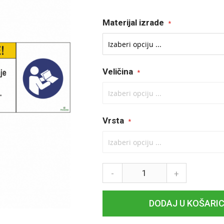
Tečaj konverzije: 1 EUR = 7,53450 HRK
Materijal izrade
Veličina
Vrsta
-
+
DODAJ U KOŠARI