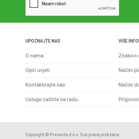
naš
newsletter:
UPOZNAJTE NAS
VIŠE INF
O nama
Znakovi 
Opći uvjeti
Načini p
Kontaktirajte nas
Načini d
Usluge zaštite na radu
Prigovori
Copyright © Preventa d.o.o. Sva prava pridržana.